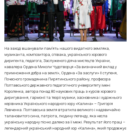
На заході вшанували пам’ять нашого видатного земляка,
музиканта, композитора, співака, українського хорового
диригента, педагога, Заслуженого діяча мистецтв України,
кавалера Ордена Миколи Чудотворця «За визначний вклад у
примноження добра на землі», Ордена «За заслуги» ІІ ступеня,
Почесного громадянина Пирятинського району, професора
Полтавського державного педагогічного університету імені
Короленка, автора понад 80 наукових праць з курсів хорового
диригування, гармонії та теорії музики, засновника і художнього
керівника Українського народного хору «Калина» – Григорія
Левченка. Полтавська земля втратила великого і надзвичайно
талановитого сина, патріота, людину-легенду, яка несла
українську народну пісню далеко за її межі. Результат його праці –
легендарний український народний хор «Калина», який продовжує