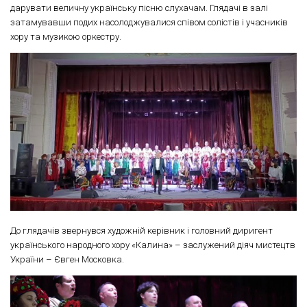
дарувати величну українську пісню слухачам. Глядачі в залі
затамувавши подих насолоджувалися співом солістів і учасників
хору та музикою оркестру.
До глядачів звернувся художній керівник і головний диригент
українського народного хору «Калина» – заслужений діяч мистецтв
України – Євген Московка.