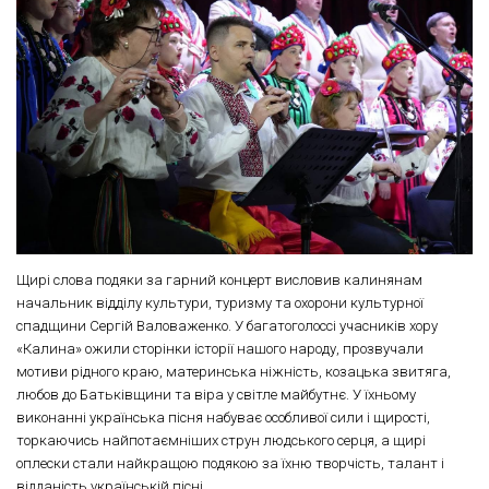
Щирі слова подяки за гарний концерт висловив калинянам
начальник відділу культури, туризму та охорони культурної
спадщини Сергій Валоваженко. У багатоголоссі учасників хору
«Калина» ожили сторінки історії нашого народу, прозвучали
мотиви рідного краю, материнська ніжність, козацька звитяга,
любов до Батьківщини та віра у світле майбутнє. У їхньому
виконанні українська пісня набуває особливої сили і щирості,
торкаючись найпотаємніших струн людського серця, а щирі
оплески стали найкращою подякою за їхню творчість, талант і
відданість українській пісні.