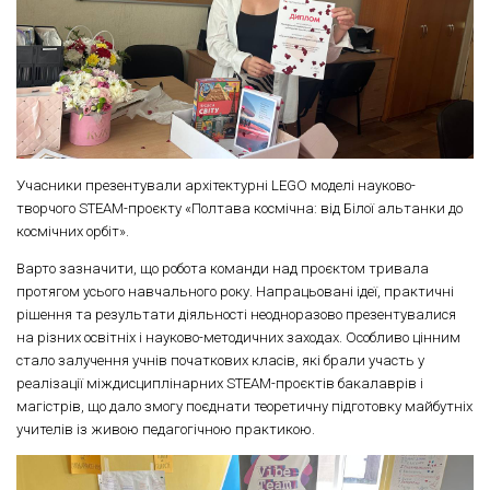
Учасники презентували архітектурні LEGO моделі науково-
творчого STEAM-проєкту «Полтава космічна: від Білої альтанки до
космічних орбіт».
Варто зазначити, що робота команди над проєктом тривала
протягом усього навчального року. Напрацьовані ідеї, практичні
рішення та результати діяльності неодноразово презентувалися
на різних освітніх і науково-методичних заходах. Особливо цінним
стало залучення учнів початкових класів, які брали участь у
реалізації міждисциплінарних STEAM-проєктів бакалаврів і
магістрів, що дало змогу поєднати теоретичну підготовку майбутніх
учителів із живою педагогічною практикою.