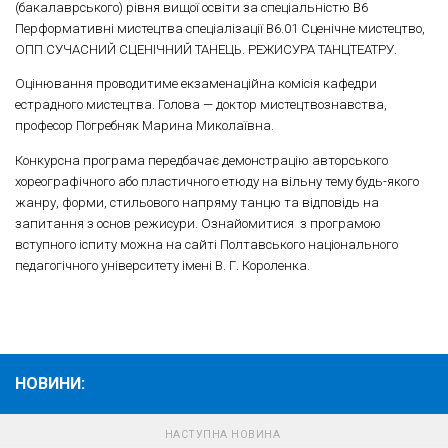
(бакалаврського) рівня вищої освіти за спеціальністю В6
Перформативні мистецтва спеціалізації В6.01 Сценічне мистецтво,
ОПП СУЧАСНИЙ СЦЕНІЧНИЙ ТАНЕЦЬ. РЕЖИСУРА ТАНЦТЕАТРУ.
Оцінювання проводитиме екзаменаційна комісія кафедри
естрадного мистецтва. Голова — доктор мистецтвознавства,
професор Погребняк Марина Миколаївна.
Конкурсна програма передбачає демонстрацію авторського
хореографічного або пластичного етюду на вільну тему будь-якого
жанру, форми, стильового напряму танцю та відповідь на
запитання з основ режисури. Ознайомитися з програмою
вступного іспиту можна на сайті Полтавського національного
педагогічного університету імені В. Г. Короленка.
НОВИНИ:
НАСТУПНА НОВИНА