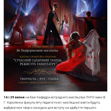
16 і 29 липня
на базі Кафедри естрадного мистецтва ПНПУ імені В.
Г. Короленка факультету педагогічної і мистецької освіти будуть
відбуватися творчі конкурси для вступу на здобуття першого