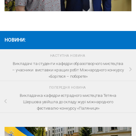
НОВИНИ:
НАСТУПНА НОВИНА
Викладачі та студенти кафедри образотворчого мистецтва
– учасники виставки кращих робіт Міжнародного конкурсу
«Борітеся – поборете»
ПОПЕРЕДНЯ НОВИНА
Викладачка кафедри естрадного мистецтва Тетяна
Шершова увійшла до складу журі міжнародного
фестивалю-конкурсу «Паляниця»