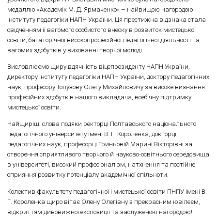
медаллю «Академік М. Д. Ярмаченко» – найвищою нагородою
Інституту педагогіки НАПН України. Ця престижна відзнака стала
свідченням її вагомого особистого внеску в розвиток мистецької
освіти, багаторічної високопрофесійної педагогічної діяльності та
вагомих здобутків у вихованні творчої молоді.
Висловлюємо щиру вдячність віцепрезиденту НАПН України,
директору Інституту педагогіки НАПН України, доктору педагогічних
наук, професору Топузову Олегу Михайловичу за високе визнання
професійних здобутків нашого викладача, всебічну підтримку
мистецької освіти.
Найщиріші слова подяки ректорці Полтавського національного
педагогічного університету імені В. Г. Короленка, докторці
педагогічних наук, професорці Гриньовій Марині Вікторівні за
створення сприятливого творчого й науково-освітнього середовища
в університеті, високий професіоналізм, натхнення та постійне
сприяння розвитку потенціалу академічної спільноти.
Колектив факультету педагогічної і мистецької освіти ПНПУ імені В.
Г. Короленка щиро вітає Олену Олегівну з прекрасним ювілеєм,
відкриттям дивовижної експозиції та заслуженою нагородою!