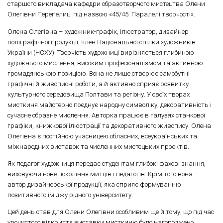
старшого викладача кафедри образотворчого мистецтва Олени
Олегівни Перепелиці під назвою «45/45: Паралелі творчості».
Олена Олегівна – художник-графік, ілюстратор, дизайнер
поліграфічної продукції, член Національної спілки художників
України (НСХУ). Творчість художниці вирізняється глибиною
художнього мислення, високим професіоналізмом та активною
громадянською позицією. Вона не лише створює самобутні
графічні й живописні роботи, а й активно сприяє розвитку
культурного середовища Полтави та регіону. У своїх творах
мисткиня майстерно поєднує народну символіку, декоративність і
сучасне образне мислення. Авторка працює в галузях станкової
графіки, книжкової ілюстрації та декоративного живопису. Олена
Олегівна є постійною учасницею обласних, всеукраїнських та
міжнародних виставок та численних мистецьких проєктів.
Як педагог художниця передає студентам глибокі фахові знання,
виховуючи нове покоління митців і педагогів. Крім того вона –
автор дизайнерської продукції, яка сприяє формуванню
позитивного іміджу рідного університету.
Цей день став для Олени Олегівни особливим ще й тому, що під час
урочистого відкриття виставки мисткиню було нагороджено