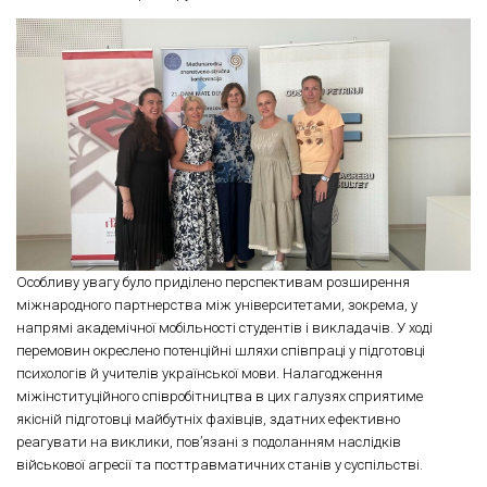
Особливу увагу було приділено перспективам розширення
міжнародного партнерства між університетами, зокрема, у
напрямі академічної мобільності студентів і викладачів. У ході
перемовин окреслено потенційні шляхи співпраці у підготовці
психологів й учителів української мови. Налагодження
міжінституційного співробітництва в цих галузях сприятиме
якісній підготовці майбутніх фахівців, здатних ефективно
реагувати на виклики, пов’язані з подоланням наслідків
військової агресії та посттравматичних станів у суспільстві.