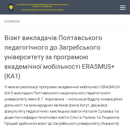
Skip to content
НОВИНИ
Візит викладачів Полтавського
педагогічного до Загребського
університету за програмою
академічної мобільності ERASMUS+
(КА1)
У межах реалізації програми академічної мобільності ERASMUS+
(КА1) викладачі Полтавського національного педагогічного
університету імені В. Г. Короленка – очільниця Відділу інноваційної
діяльності та міжнародних звʼязків Ірина Когут, деканеса
факультету педагогічної і мистецької освіти Наталія Сулаєва та
доцентки кафедри початкової освіти Ольга Палеха та Людмила
Процай здійснили візит до Загребського університету (Хорватія).