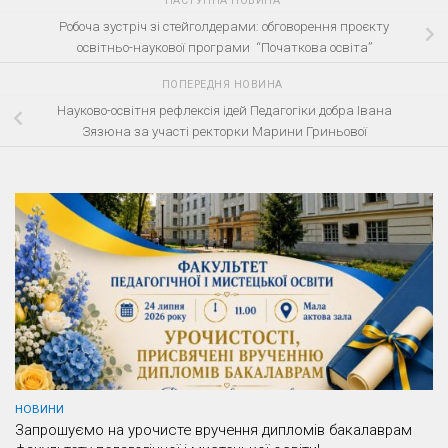
НАСТУПНА НОВИНА
Робоча зустріч зі стейголдерами: обговорення проєкту
освітньо-наукової програми “Початкова освіта”
ПОПЕРЕДНЯ НОВИНА
Науково-освітня рефлексія ідей Педагогіки добра Івана
Зязюна за участі ректорки Марини Гриньової
НОВИНИ
Запрошуємо на урочисте вручення дипломів бакалаврам