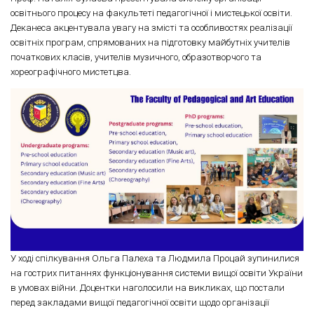
освітнього процесу на факультеті педагогічної і мистецької освіти.
Деканеса акцентувала увагу на змісті та особливостях реалізації
освітніх програм, спрямованих на підготовку майбутніх учителів
початкових класів, учителів музичного, образотворчого та
хореографічного мистетцва.
У ході спілкування Ольга Палеха та Людмила Процай зупинилися
на гострих питаннях функціонування системи вищої освіти України
в умовах війни. Доцентки наголосили на викликах, що постали
перед закладами вищої педагогічної освіти щодо організації