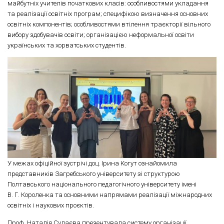
майбутніх учителів початкових класів: особливостями укладання
та реалізації освітніх програм; специфікою визначення основних
освітніх компонентів; особливостями втілення траєкторії вільного
вибору здобувачів освіти; організацією неформальної освіти
українських та хорватських студентів.
У межах офіційної зустрічі доц. Ірина Когут ознайомила
представників Загребського університету зі структурою
Полтавського національного педагогічного університету імені
В. Г. Короленка та основними напрямами реалізації міжнародних
освітніх і наукових проєктів.
Проф. Наталія Сулаєва презентувала систему організації