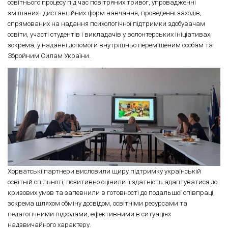
освітнього процесу під час повітряних тривог, упровадженні
змішаних і дистанційних форм навчання, проведенні заходів,
спрямованих на надання психологічної підтримки здобувачам
освіти, участі студентів і викладачів у волонтерських ініціативах,
зокрема, у наданні допомоги внутрішньо переміщеним особам та
Збройним Силам України.
Хорватські партнери висловили щиру підтримку українській
освітній спільноті, позитивно оцінили її здатність адаптуватися до
кризових умов та запевнили в готовності до подальшої співпраці,
зокрема шляхом обміну досвідом, освітніми ресурсами та
педагогічними підходами, ефективними в ситуаціях
надзвичайного характеру.