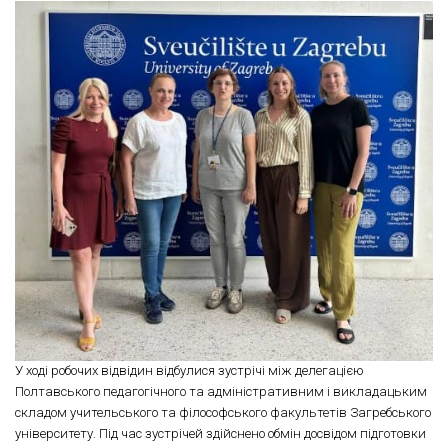
У ході робочих відвідин відбулися зустрічі між делегацією
Полтавського педагогічного та адміністративним і викладацьким
складом учительського та філософського факультетів Загребського
університету. Під час зустрічей здійснено обмін досвідом підготовки